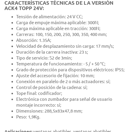
CARACTERÍSTICAS TÉCNICAS DE LA VERSIÓN
ACK4 TOPP 24V:
Tensión de alimentación: 24 V CC;
Carga de empuje máxima aplicable: 300N;
Carga máxima aplicable en tracción: 300N;
Carreras: 100, 150, 200, 250, 300, 350, 400 mm;
Absorción: 1.35A;
Velocidad de desplazamiento sin carga: 17 mm/s;
Duración de la carrera inactiva: 23 s;
Tipo de servicio: S2 de 3min;
Temperatura de funcionamiento: - 5 / + 50 °C;
Grado de protección para dispositivos eléctricos: IP55;
Ajuste del accesorio de fijación: 10 mm;
Conexión en paralelo de 2 o más actuadores: sí;
Control de posición de la cadena: sí;
Tope final: codificador;
Electrónica con zumbador para señal de usuario
montaje incorrecto: sí;
Dimensiones: 288,5x83x47,8 mm;
Peso: 1,9Kg.
Aplicaciones:
ventanas abatibles, ventanas abatibles,