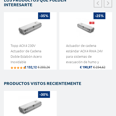
INTERESARTE
-35%
-25%
Topp ACK4 230V
Actuador de cadena
Actuador de Cadena
estándar ACK4 RWA 24V
Doble Eslabón Acero
para sistemas de
Inoxidable
evacuación de humo y
€ 132,12
€ 203,26
€ 190,97
€ 254,62
calor 1 Topp Push Point
PRODUCTOS VISTOS RECIENTEMENTE
-30%