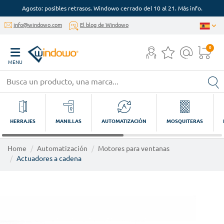
Agosto: posibles retrasos. Windowo cerrado del 10 al 21. Más info.
info@windowo.com
El blog de Windowo
0
MENU
HERRAJES
MANILLAS
AUTOMATIZACIÓN
MOSQUITERAS
Home
Automatización
Motores para ventanas
Actuadores a cadena