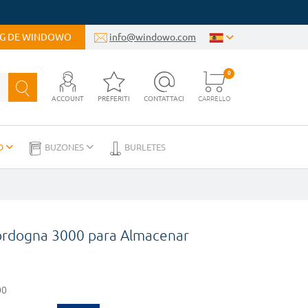
OG DE WINDOWO
info@windowo.com
0
ACCOUNT
PREFERITI
CONTATTACI
CARRELLO
D
BUZONES
BURLETES
ordogna 3000 para Almacenar
00