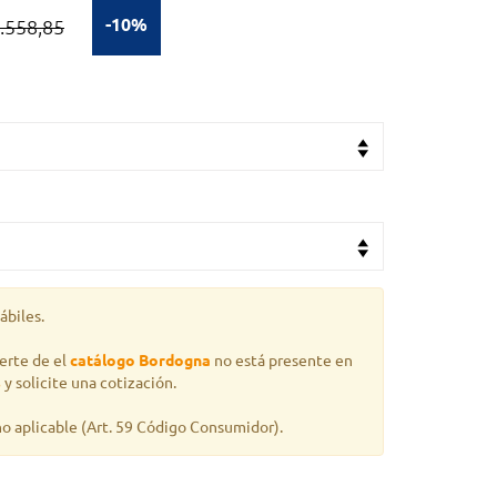
-10%
1.558,85
ábiles.
erte de el
catálogo Bordogna
no está presente en
s
y solicite una cotización.
o aplicable
(Art. 59 Código Consumidor).