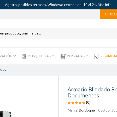
Agosto: posibles retrasos. Windowo cerrado del 10 al 21. Más info.
EL BL
IZACIÓN
MOSQUITERAS
PERSIANAS
SEGURIDA
ados
Armario Blindado B
Documentos
(0)
Marca:
Bordogna
Código:
30