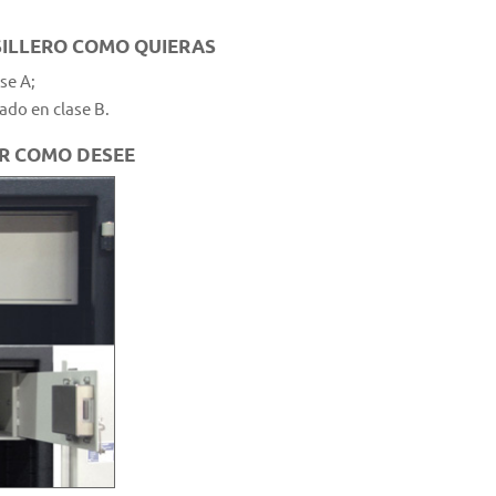
SILLERO COMO QUIERAS
se A;
cado en clase B.
R COMO DESEE