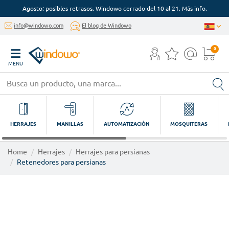
Agosto: posibles retrasos. Windowo cerrado del 10 al 21. Más info.
info@windowo.com
El blog de Windowo
0
MENU
HERRAJES
MANILLAS
AUTOMATIZACIÓN
MOSQUITERAS
Home
Herrajes
Herrajes para persianas
Retenedores para persianas