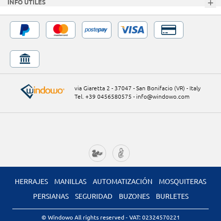
INFO ÚTILES
via Giaretta 2 - 37047 - San Bonifacio (VR) - Italy
Tel. +39 0456580575
-
info@windowo.com
HERRAJES
MANILLAS
AUTOMATIZACIÓN
MOSQUITERAS
PERSIANAS
SEGURIDAD
BUZONES
BURLETES
© Windowo All rights reserved
- VAT: 02324570221