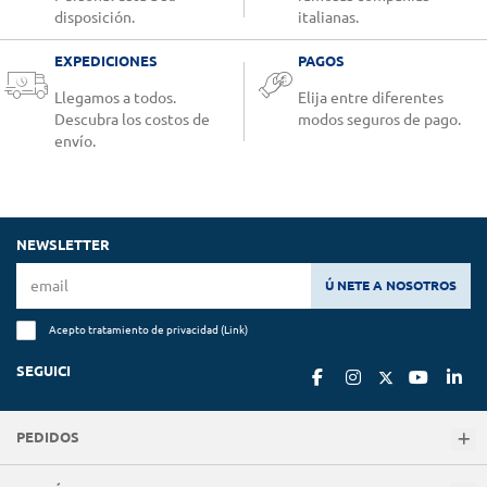
disposición.
italianas.
EXPEDICIONES
PAGOS
Llegamos a todos.
Elija entre diferentes
Descubra los costos de
modos seguros de pago.
envío.
NEWSLETTER
Ú NETE A NOSOTROS
Acepto tratamiento de privacidad (
Link
)
SEGUICI
PEDIDOS