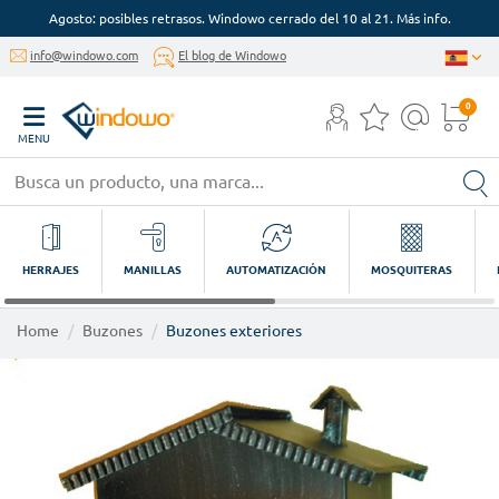
Agosto: posibles retrasos. Windowo cerrado del 10 al 21. Más info.
info@windowo.com
El blog de Windowo
0
MENU
HERRAJES
MANILLAS
AUTOMATIZACIÓN
MOSQUITERAS
Home
Buzones
Buzones exteriores